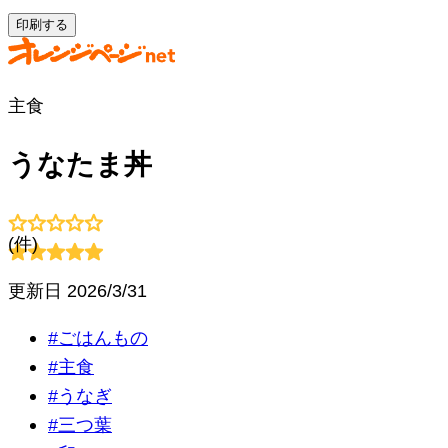
印刷する
主食
うなたま丼
(
件)
更新日
2026/3/31
#
ごはんもの
#
主食
#
うなぎ
#
三つ葉