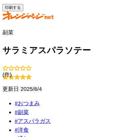
印刷する
副菜
サラミアスパラソテー
(
件)
更新日
2025/6/4
#
おつまみ
#
副菜
#
アスパラガス
#
洋食