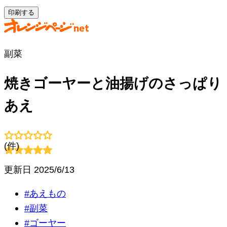
印刷する
副菜
焼きゴーヤーと油揚げのさっぱり
あえ
(
件)
更新日
2025/6/13
#
あえもの
#
副菜
#
ゴーヤー