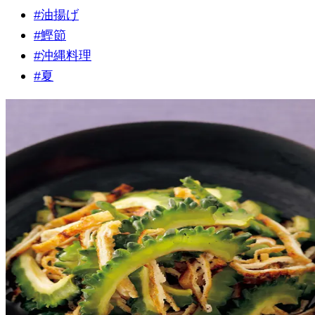
#
油揚げ
#
鰹節
#
沖縄料理
#
夏