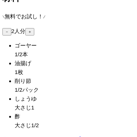
無料でお試し！
2
人分
－
＋
ゴーヤー
1/2本
油揚げ
1枚
削り節
1/2パック
しょうゆ
大さじ1
酢
大さじ1/2