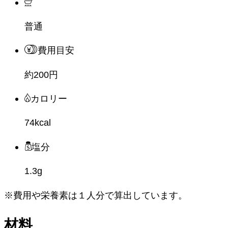
普通
費用目安
約200円
カロリー
74kcal
塩分
1.3g
※費用や栄養素は
１人分
で算出しています。
材料