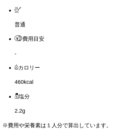
普通
費用目安
-
カロリー
460kcal
塩分
2.2g
※費用や栄養素は
１人分
で算出しています。