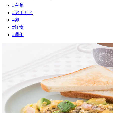
#
主菜
#
アボカド
#
卵
#
洋食
#
通年