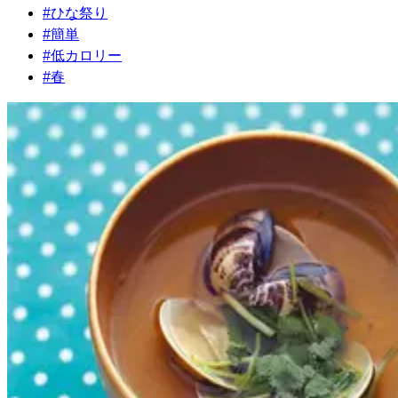
#
ひな祭り
#
簡単
#
低カロリー
#
春