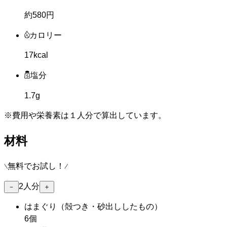
約580円
カロリー
17kcal
塩分
1.7g
※費用や栄養素は
１人分
で算出しています。
材料
無料でお試し！
2
人分
－
＋
はまぐり
（殻つき・砂出ししたもの）
6個