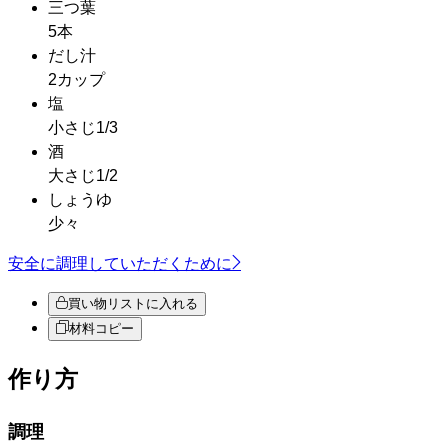
三つ葉
5本
だし汁
2カップ
塩
小さじ1/3
酒
大さじ1/2
しょうゆ
少々
安全に調理していただくために
買い物リストに入れる
材料コピー
作り方
調理