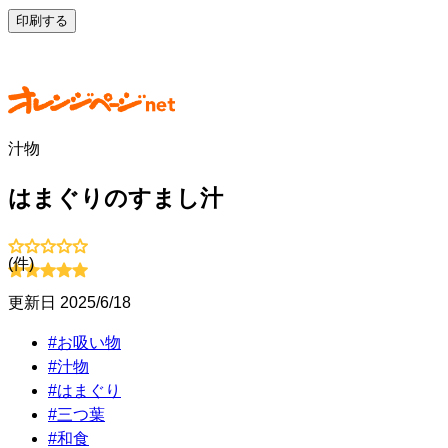
印刷する
汁物
はまぐりのすまし汁
(
件)
更新日
2025/6/18
#
お吸い物
#
汁物
#
はまぐり
#
三つ葉
#
和食