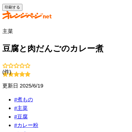
印刷する
主菜
豆腐と肉だんごのカレー煮
(
件)
更新日
2025/6/19
#
煮もの
#
主菜
#
豆腐
#
カレー粉