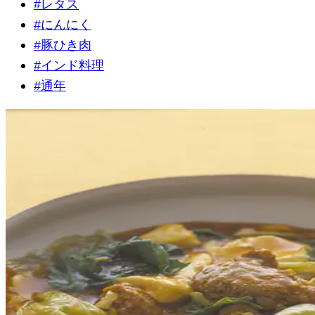
#
レタス
#
にんにく
#
豚ひき肉
#
インド料理
#
通年