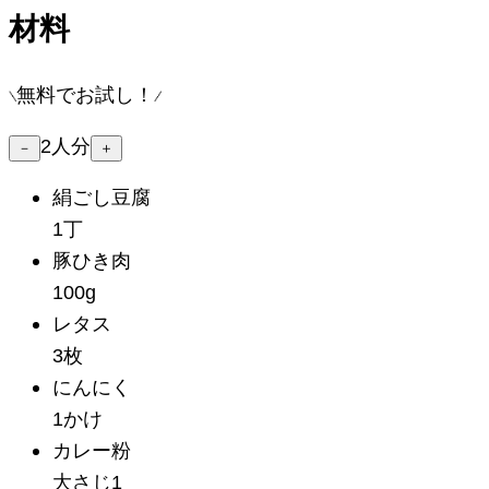
材料
無料でお試し！
2
人分
－
＋
絹ごし豆腐
1丁
豚ひき肉
100g
レタス
3枚
にんにく
1かけ
カレー粉
大さじ1