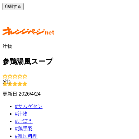
印刷する
汁物
参鶏湯風スープ
(
件)
更新日
2026/4/24
#
サムゲタン
#
汁物
#
ごぼう
#
鶏手羽
#
韓国料理