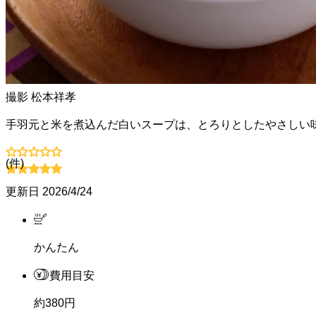
撮影
松本祥孝
手羽元と米を煮込んだ白いスープは、とろりとしたやさしい
(
件)
更新日
2026/4/24
かんたん
費用目安
約380円