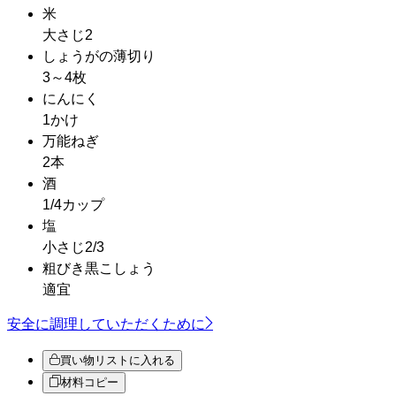
米
大さじ2
しょうがの薄切り
3～4枚
にんにく
1かけ
万能ねぎ
2本
酒
1/4カップ
塩
小さじ2/3
粗びき黒こしょう
適宜
安全に調理していただくために
買い物リストに入れる
材料コピー