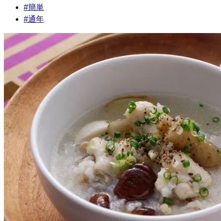
#
簡単
#
通年