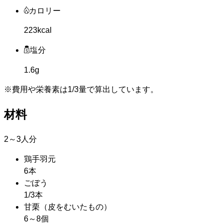
カロリー
223kcal
塩分
1.6g
※費用や栄養素は
1/3量
で算出しています。
材料
2～3人分
鶏手羽元
6本
ごぼう
1/3本
甘栗
（皮をむいたもの）
6～8個