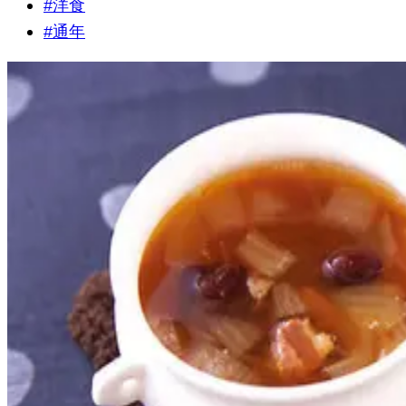
#
洋食
#
通年