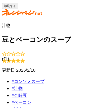
印刷する
汁物
豆とベーコンのスープ
(
件)
更新日
2026/2/10
#
コンソメスープ
#
汁物
#
金時豆
#
ベーコン