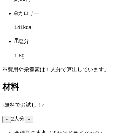
カロリー
141kcal
塩分
1.8g
※費用や栄養素は
１人分
で算出しています。
材料
無料でお試し！
2
人分
－
＋
金時豆の水煮
（またはドライパック）