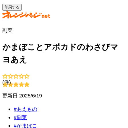
印刷する
副菜
かまぼことアボカドのわさびマ
ヨあえ
(
件)
更新日
2025/6/19
#
あえもの
#
副菜
#
かまぼこ