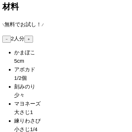
材料
無料でお試し！
2
人分
－
＋
かまぼこ
5cm
アボカド
1/2個
刻みのり
少々
マヨネーズ
大さじ1
練りわさび
小さじ1/4