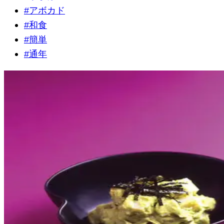
#
アボカド
#
和食
#
簡単
#
通年