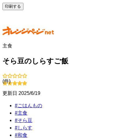
印刷する
主食
そら豆のしらすご飯
(
件)
更新日
2025/6/19
#
ごはんもの
#
主食
#
そら豆
#
しらす
#
和食