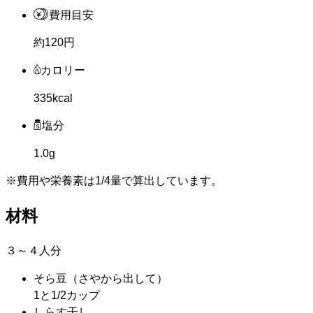
費用目安
約120円
カロリー
335kcal
塩分
1.0g
※費用や栄養素は
1/4量
で算出しています。
材料
３～４人分
そら豆
（さやから出して）
1と1/2カップ
しらす干し