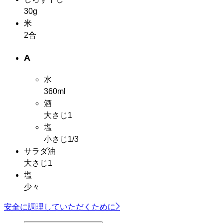
30g
米
2合
A
水
360ml
酒
大さじ1
塩
小さじ1/3
サラダ油
大さじ1
塩
少々
安全に調理していただくために