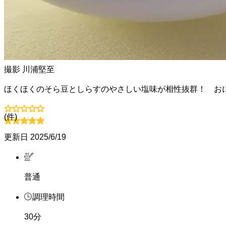
撮影
川浦堅至
ほくほくのそら豆としらすのやさしい塩味が相性抜群！ 
(
件)
更新日
2025/6/19
普通
調理時間
30分