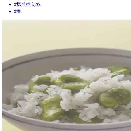
#
塩分控えめ
#
春