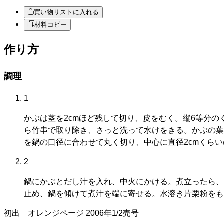
買い物リストに入れる
材料コピー
作り方
調理
1
かぶは茎を2cmほど残して切り、皮をむく。縦6等分
ら竹串で取り除き、さっと洗って水けをきる。かぶの葉は
を鍋の口径に合わせて丸く切り、中心に直径2cmくら
2
鍋にかぶとだし汁を入れ、中火にかける。煮立ったら、
止め、鍋を傾けて煮汁を端に寄せる。水溶き片栗粉をも
初出
オレンジページ
2006年1/2売号