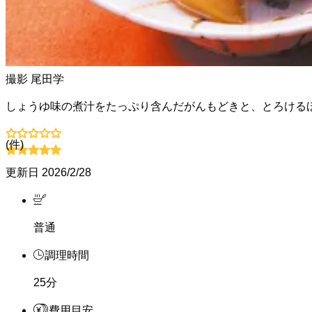
撮影
尾田学
しょうゆ味の煮汁をたっぷり含んだがんもどきと、とろける
(
件)
更新日
2026/2/28
普通
調理時間
25分
費用目安