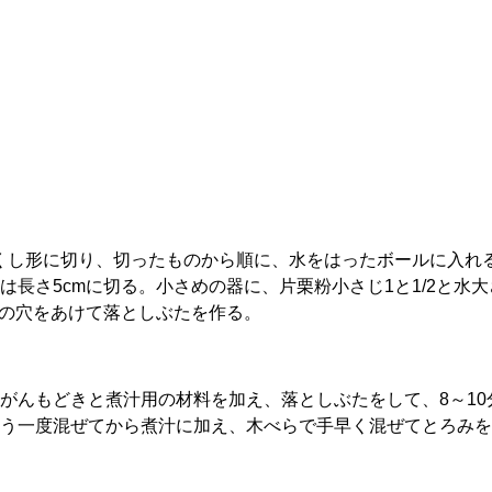
のくし形に切り、切ったものから順に、水をはったボールに入れ
長さ5cmに切る。小さめの器に、片栗粉小さじ1と1/2と水
いの穴をあけて落としぶたを作る。
がんもどきと煮汁用の材料を加え、落としぶたをして、8～1
う一度混ぜてから煮汁に加え、木べらで手早く混ぜてとろみを