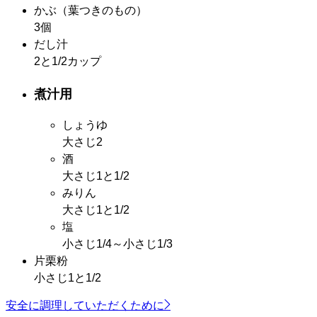
かぶ
（葉つきのもの）
3個
だし汁
2と1/2カップ
煮汁用
しょうゆ
大さじ2
酒
大さじ1と1/2
みりん
大さじ1と1/2
塩
小さじ1/4～小さじ1/3
片栗粉
小さじ1と1/2
安全に調理していただくために