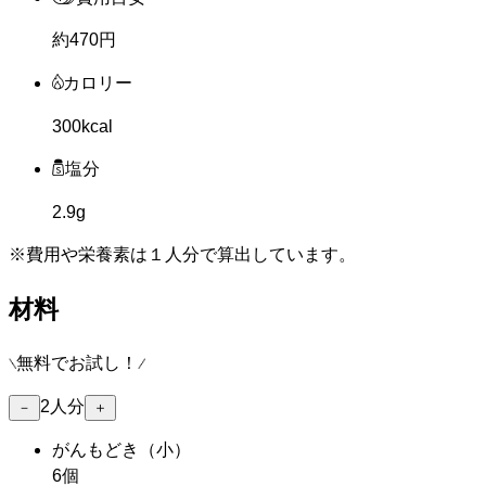
約470円
カロリー
300kcal
塩分
2.9g
※費用や栄養素は
１人分
で算出しています。
材料
無料でお試し！
2
人分
－
＋
がんもどき
（小）
6個