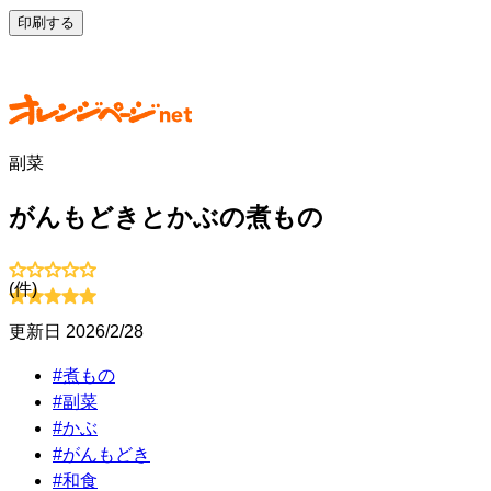
印刷する
副菜
がんもどきとかぶの煮もの
(
件)
更新日
2026/2/28
#
煮もの
#
副菜
#
かぶ
#
がんもどき
#
和食