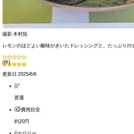
撮影
木村拓
レモンのほどよい酸味がきいたドレッシングと、たっぷりの
(
件)
更新日
2025/6/6
普通
費用目安
約20円
カロリー