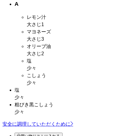
A
レモン汁
大さじ1
マヨネーズ
大さじ3
オリーブ油
大さじ2
塩
少々
こしょう
少々
塩
少々
粗びき黒こしょう
少々
安全に調理していただくために