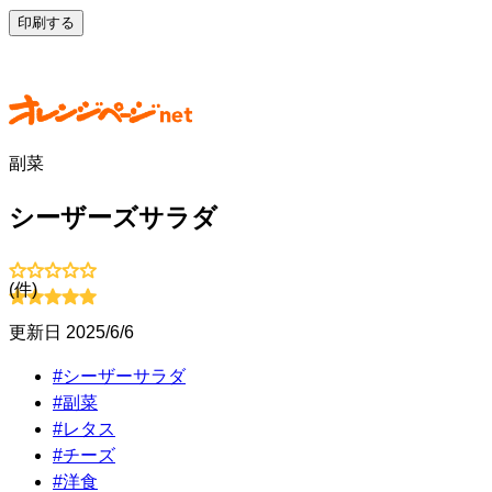
印刷する
副菜
シーザーズサラダ
(
件)
更新日
2025/6/6
#
シーザーサラダ
#
副菜
#
レタス
#
チーズ
#
洋食