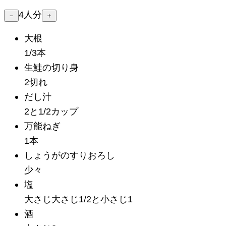
4
人分
－
＋
大根
1/3本
生鮭の切り身
2切れ
だし汁
2と1/2カップ
万能ねぎ
1本
しょうがのすりおろし
少々
塩
大さじ大さじ1/2と小さじ1
酒