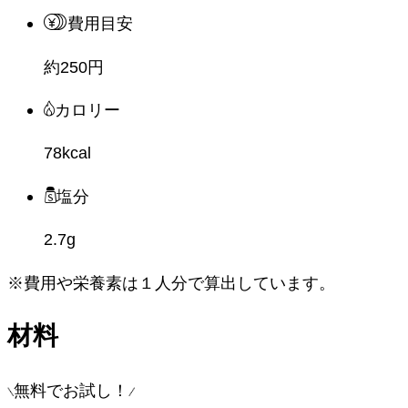
費用目安
約250円
カロリー
78kcal
塩分
2.7g
※費用や栄養素は
１人分
で算出しています。
材料
無料でお試し！