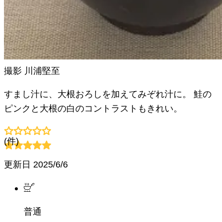
撮影
川浦堅至
すまし汁に、大根おろしを加えてみぞれ汁に。 鮭の
ピンクと大根の白のコントラストもきれい。
(
件)
更新日
2025/6/6
普通