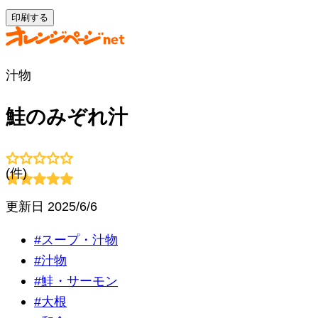
印刷する
汁物
鮭のみぞれ汁
(
件)
更新日
2025/6/6
#
スープ・汁物
#
汁物
#
鮭・サーモン
#
大根