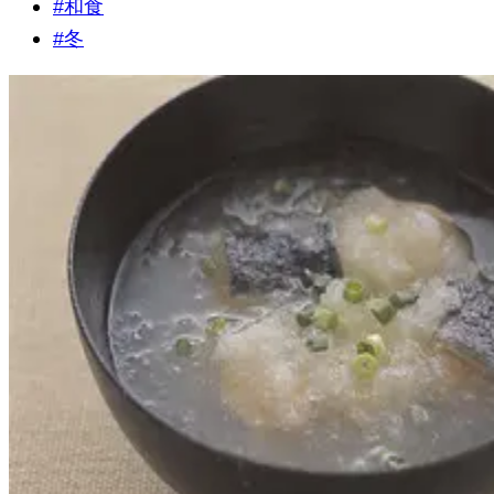
#
和食
#
冬