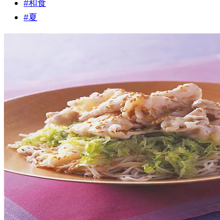
#
和食
#
夏