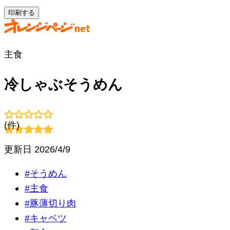
印刷する
主食
冷しゃぶそうめん
(
件)
更新日
2026/4/9
#
そうめん
#
主食
#
豚薄切り肉
#
キャベツ