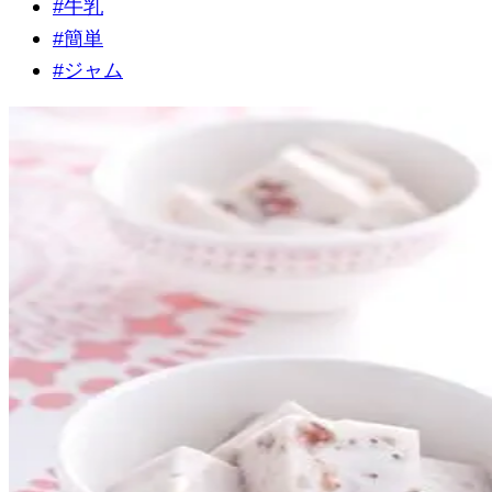
#
牛乳
#
簡単
#
ジャム