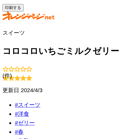
印刷する
スイーツ
コロコロいちごミルクゼリー
(
件)
更新日
2024/4/3
#
スイーツ
#
洋食
#
ゼリー
#
春