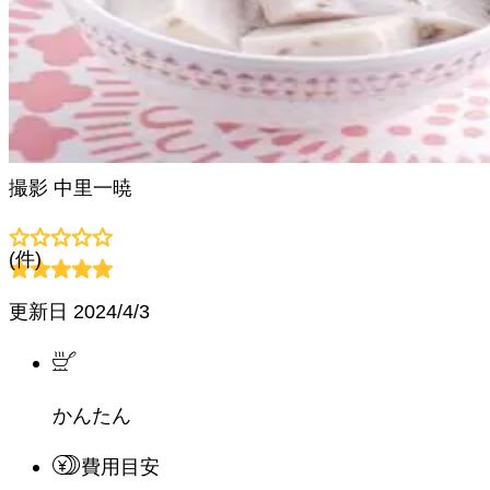
撮影
中里一暁
(
件)
更新日
2024/4/3
かんたん
費用目安