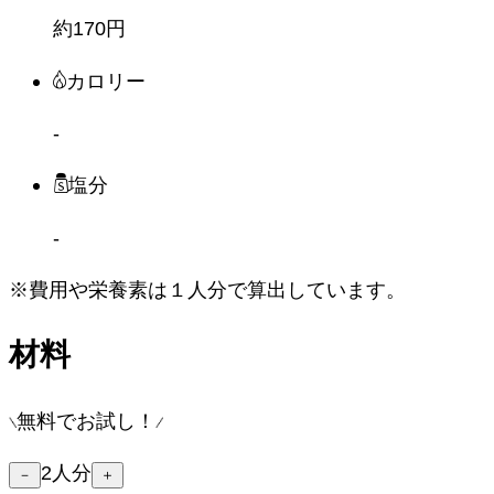
約170円
カロリー
-
塩分
-
※費用や栄養素は
１人分
で算出しています。
材料
無料でお試し！
2
人分
－
＋