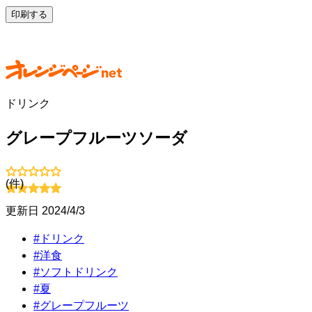
印刷する
ドリンク
グレープフルーツソーダ
(
件)
更新日
2024/4/3
#
ドリンク
#
洋食
#
ソフトドリンク
#
夏
#
グレープフルーツ