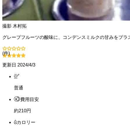
撮影
木村拓
グレープフルーツの酸味に、コンデンスミルクの甘みをプラ
(
件)
更新日
2024/4/3
普通
費用目安
約210円
カロリー