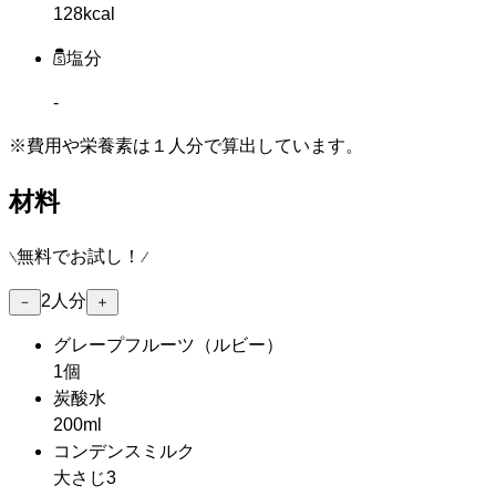
128kcal
塩分
-
※費用や栄養素は
１人分
で算出しています。
材料
無料でお試し！
2
人分
－
＋
グレープフルーツ
（ルビー）
1個
炭酸水
200ml
コンデンスミルク
大さじ3