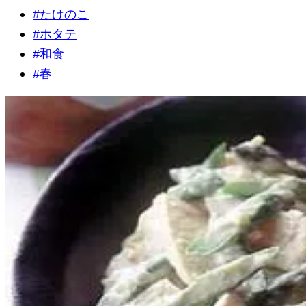
#
たけのこ
#
ホタテ
#
和食
#
春