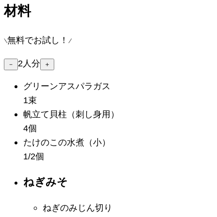
材料
無料でお試し！
2
人分
－
＋
グリーンアスパラガス
1束
帆立て貝柱
（刺し身用）
4個
たけのこの水煮
（小）
1/2個
ねぎみそ
ねぎのみじん切り