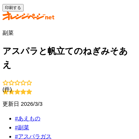
印刷する
副菜
アスパラと帆立てのねぎみそあ
え
(
件)
更新日
2026/3/3
#
あえもの
#
副菜
#
アスパラガス