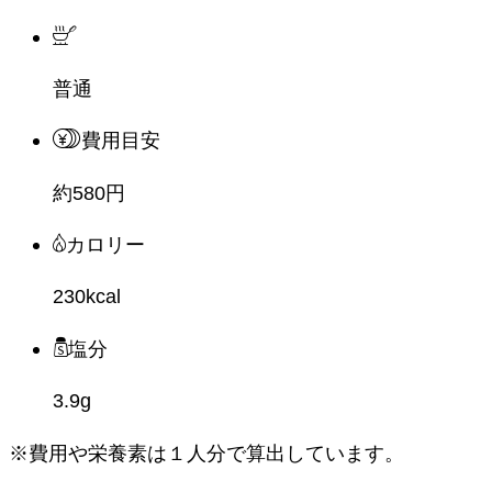
普通
費用目安
約580円
カロリー
230kcal
塩分
3.9g
※費用や栄養素は
１人分
で算出しています。