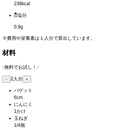
238kcal
塩分
0.9g
※費用や栄養素は
１人分
で算出しています。
材料
無料でお試し！
2
人分
－
＋
バゲット
6cm
にんにく
1かけ
玉ねぎ
1/4個