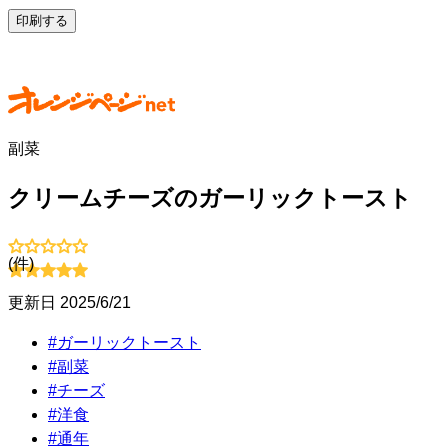
印刷する
副菜
クリームチーズのガーリックトースト
(
件)
更新日
2025/6/21
#
ガーリックトースト
#
副菜
#
チーズ
#
洋食
#
通年