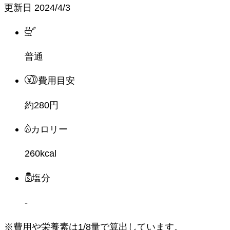
更新日
2024/4/3
普通
費用目安
約280円
カロリー
260kcal
塩分
-
※費用や栄養素は
1/8量
で算出しています。