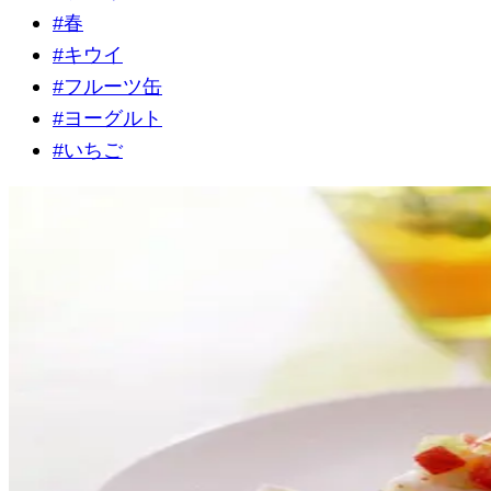
#
春
#
キウイ
#
フルーツ缶
#
ヨーグルト
#
いちご