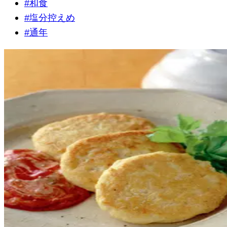
#
和食
#
塩分控えめ
#
通年