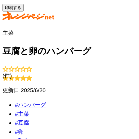
印刷する
主菜
豆腐と卵のハンバーグ
(
件)
更新日
2025/6/20
#
ハンバーグ
#
主菜
#
豆腐
#
卵