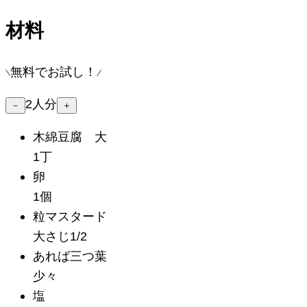
材料
無料でお試し！
2
人分
－
＋
木綿豆腐 大
1丁
卵
1個
粒マスタード
大さじ1/2
あれば三つ葉
少々
塩