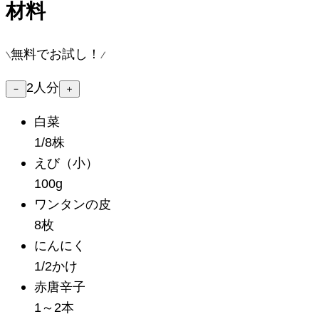
材料
無料でお試し！
2
人分
－
＋
白菜
1/8株
えび
（小）
100g
ワンタンの皮
8枚
にんにく
1/2かけ
赤唐辛子
1～2本