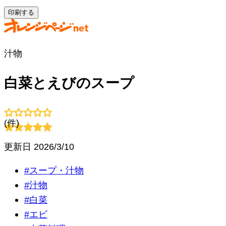
印刷する
汁物
白菜とえびのスープ
(
件)
更新日
2026/3/10
#
スープ・汁物
#
汁物
#
白菜
#
エビ