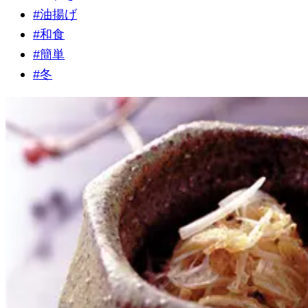
#
油揚げ
#
和食
#
簡単
#
冬