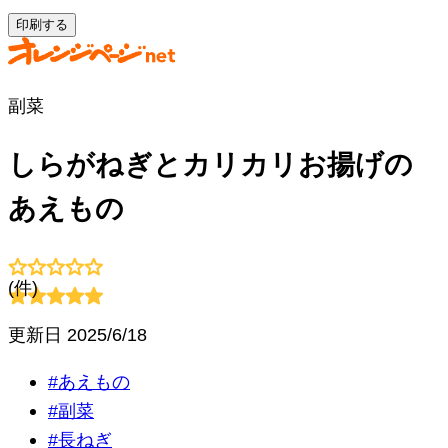
印刷する
副菜
しらがねぎとカリカリお揚げの
あえもの
(
件)
更新日
2025/6/18
#
あえもの
#
副菜
#
長ねぎ