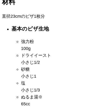
材料
直径23cmのピザ1枚分
基本のピザ生地
強力粉
100g
ドライイースト
小さじ1/2
砂糖
小さじ1
塩
小さじ1/3
ぬるま湯
※
65cc