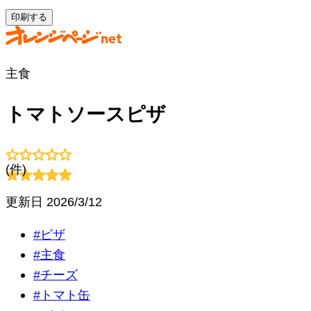
印刷する
主食
トマトソースピザ
(
件)
更新日
2026/3/12
#
ピザ
#
主食
#
チーズ
#
トマト缶