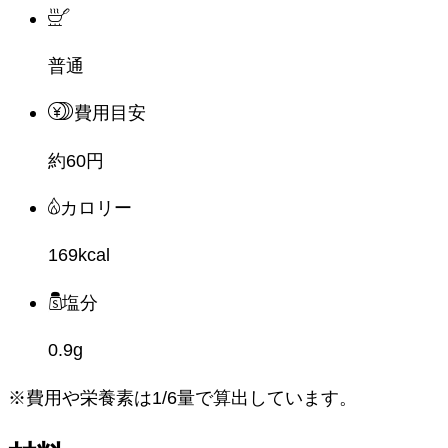
普通
費用目安
約60円
カロリー
169kcal
塩分
0.9g
※費用や栄養素は
1/6量
で算出しています。