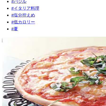
#
バジル
#
イタリア料理
#
塩分控えめ
#
低カロリー
#
夏