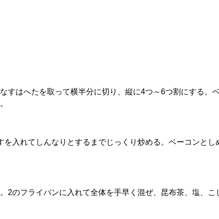
なすはへたを取って横半分に切り、縦に4つ～6つ割にする。
。
すを入れてしんなりとするまでじっくり炒める。ベーコンとし
。2のフライパンに入れて全体を手早く混ぜ、昆布茶、塩、こ