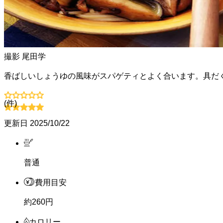
撮影
尾田学
香ばしいしょうゆの風味がスパゲティとよく合います。具だ
(
件)
更新日
2025/10/22
普通
費用目安
約260円
カロリー