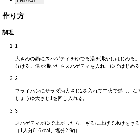
材料コピー
作り方
調理
1
大きめの鍋にスパゲティをゆでる湯を沸かしはじめる。
分ける。湯が沸いたらスパゲティを入れ、ゆではじめる
2
フライパンにサラダ油大さじ2を入れて中火で熱し、な
しょうゆ大さじ1を回し入れる。
3
スパゲティがゆで上がったら、ざるに上げて水けをきる
（1人分616kcal、塩分2.9g）