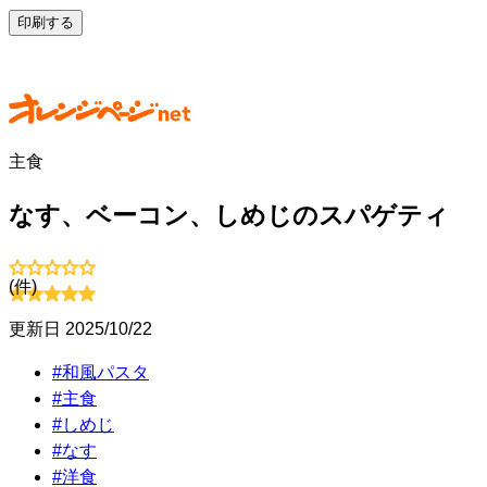
印刷する
主食
なす、ベーコン、しめじのスパゲティ
(
件)
更新日
2025/10/22
#
和風パスタ
#
主食
#
しめじ
#
なす
#
洋食