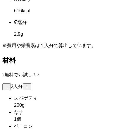
616kcal
塩分
2.9g
※費用や栄養素は
１人分
で算出しています。
材料
無料でお試し！
2
人分
－
＋
スパゲティ
200g
なす
1個
ベーコン