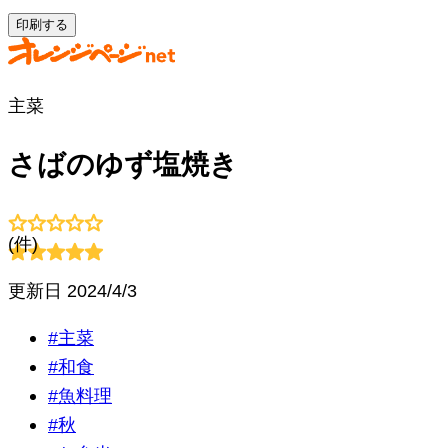
印刷する
主菜
さばのゆず塩焼き
(
件)
更新日
2024/4/3
#
主菜
#
和食
#
魚料理
#
秋