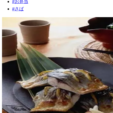
#
お弁当
#
さば