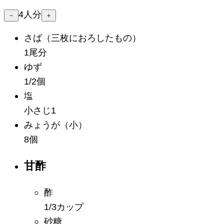
4
人分
－
＋
さば
（三枚におろしたもの）
1尾分
ゆず
1/2個
塩
小さじ1
みょうが
（小）
8個
甘酢
酢
1/3カップ
砂糖