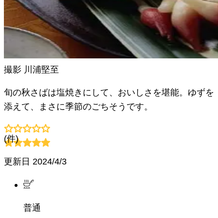
撮影
川浦堅至
旬の秋さばは塩焼きにして、おいしさを堪能。ゆずを
添えて、まさに季節のごちそうです。
(
件)
更新日
2024/4/3
普通