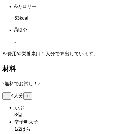
カロリー
63kcal
塩分
-
※費用や栄養素は
１人分
で算出しています。
材料
無料でお試し！
4
人分
－
＋
かぶ
3個
辛子明太子
1/2はら