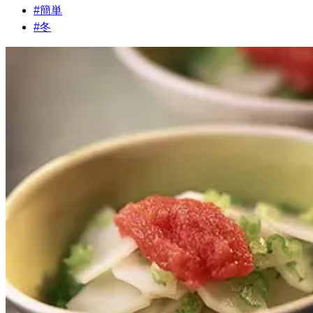
#
簡単
#
冬