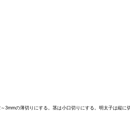
2～3mmの薄切りにする。茎は小口切りにする。明太子は縦に