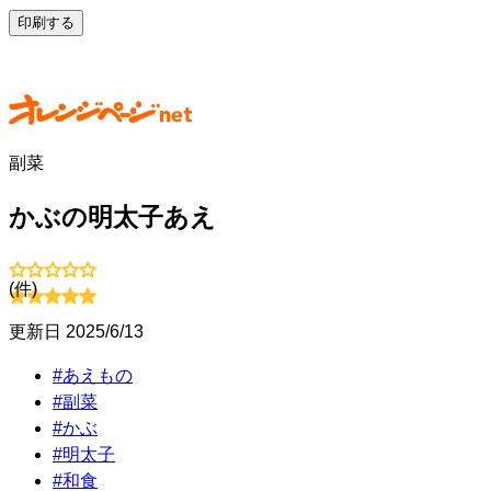
印刷する
副菜
かぶの明太子あえ
(
件)
更新日
2025/6/13
#
あえもの
#
副菜
#
かぶ
#
明太子
#
和食