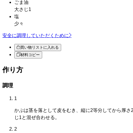
ごま油
大さじ1
塩
少々
安全に調理していただくために
買い物リストに入れる
材料コピー
作り方
調理
1
かぶは茎を落として皮をむき、縦に2等分してから厚さ
じ1と混ぜ合わせる。
2