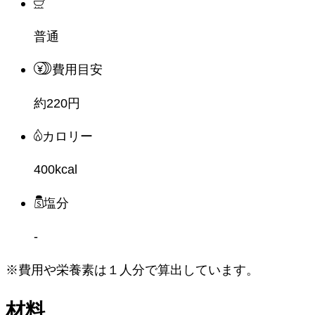
普通
費用目安
約220円
カロリー
400kcal
塩分
-
※費用や栄養素は
１人分
で算出しています。
材料