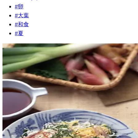
#
卵
#
大葉
#
和食
#
夏