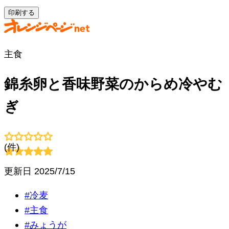
印刷する
主食
錦糸卵と香味野菜のからめ冷やむ
ぎ
(
件)
更新日
2025/7/15
#
冷麦
#
主食
#
みょうが