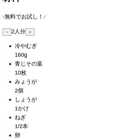
無料でお試し！
2
人分
－
＋
冷やむぎ
160g
青じその葉
10枚
みょうが
2個
しょうが
1かけ
ねぎ
1/2本
卵