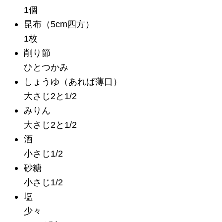
1個
昆布
（5cm四方）
1枚
削り節
ひとつかみ
しょうゆ
（あれば薄口）
大さじ2と1/2
みりん
大さじ2と1/2
酒
小さじ1/2
砂糖
小さじ1/2
塩
少々