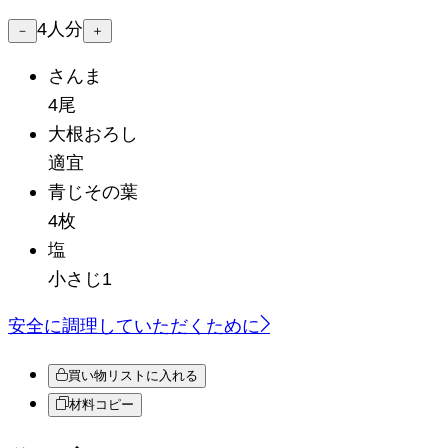
4
人分
－
＋
さんま
4尾
大根おろし
適宜
青じその葉
4枚
塩
小さじ1
安全に調理していただくために
買い物リストに入れる
材料コピー