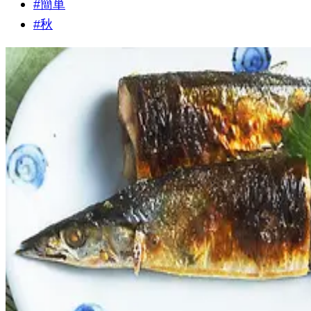
#
簡単
#
秋