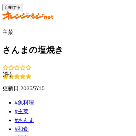
印刷する
主菜
さんまの塩焼き
(
件)
更新日
2025/7/15
#
魚料理
#
主菜
#
さんま
#
和食