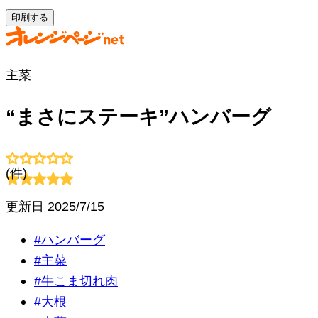
印刷する
主菜
“まさにステーキ”ハンバーグ
(
件)
更新日
2025/7/15
#
ハンバーグ
#
主菜
#
牛こま切れ肉
#
大根