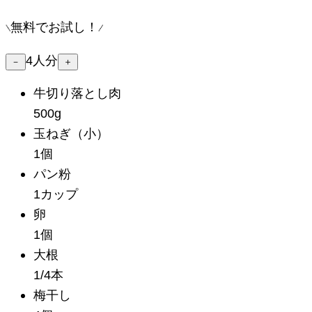
無料でお試し！
4
人分
－
＋
牛切り落とし肉
500g
玉ねぎ
（小）
1個
パン粉
1カップ
卵
1個
大根
1/4本
梅干し