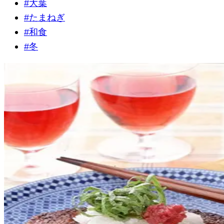
#
大葉
#
たまねぎ
#
和食
#
冬