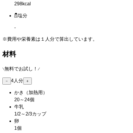
298kcal
塩分
-
※費用や栄養素は
１人分
で算出しています。
材料
無料でお試し！
4
人分
－
＋
かき
（加熱用）
20～24個
牛乳
1/2～2/3カップ
卵
1個