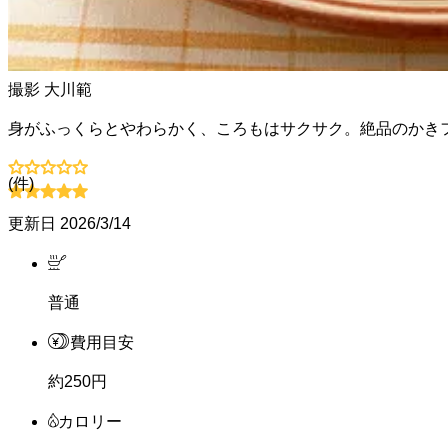
撮影
大川範
身がふっくらとやわらかく、ころもはサクサク。絶品のかき
(
件)
更新日
2026/3/14
普通
費用目安
約250円
カロリー