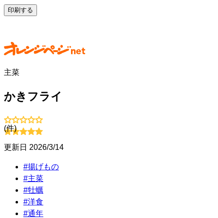
印刷する
主菜
かきフライ
(
件)
更新日
2026/3/14
#
揚げもの
#
主菜
#
牡蠣
#
洋食
#
通年