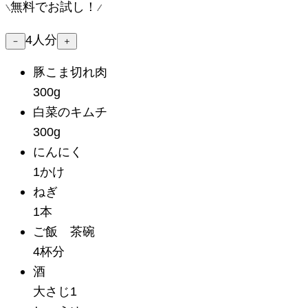
無料でお試し！
4
人分
－
＋
豚こま切れ肉
300g
白菜のキムチ
300g
にんにく
1かけ
ねぎ
1本
ご飯 茶碗
4杯分
酒
大さじ1