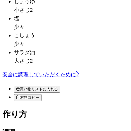
しょうゆ
小さじ2
塩
少々
こしょう
少々
サラダ油
大さじ2
安全に調理していただくために
買い物リストに入れる
材料コピー
作り方