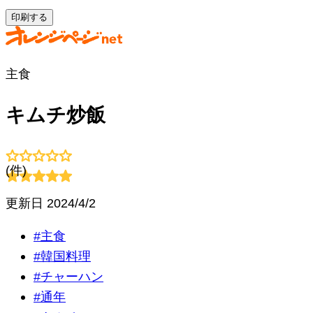
印刷する
主食
キムチ炒飯
(
件)
更新日
2024/4/2
#
主食
#
韓国料理
#
チャーハン
#
通年