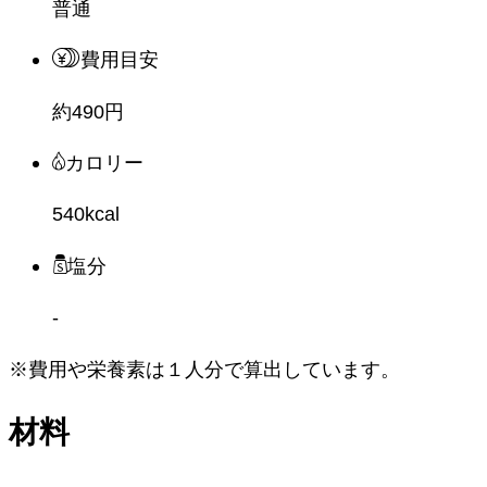
普通
費用目安
約490円
カロリー
540kcal
塩分
-
※費用や栄養素は
１人分
で算出しています。
材料