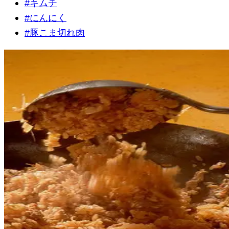
#
キムチ
#
にんにく
#
豚こま切れ肉