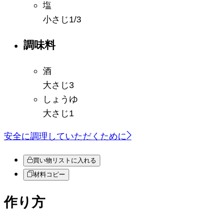
塩
小さじ1/3
調味料
酒
大さじ3
しょうゆ
大さじ1
安全に調理していただくために
買い物リストに入れる
材料コピー
作り方