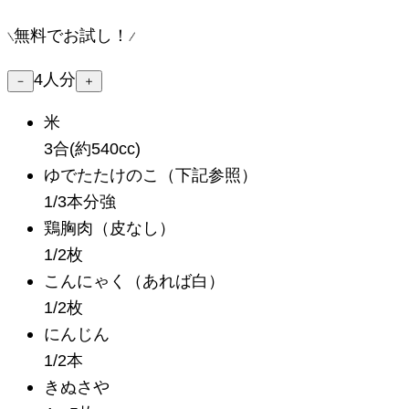
無料でお試し！
4
人分
－
＋
米
3合(約540cc)
ゆでたたけのこ
（下記参照）
1/3本分強
鶏胸肉
（皮なし）
1/2枚
こんにゃく
（あれば白）
1/2枚
にんじん
1/2本
きぬさや