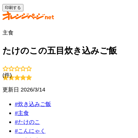
印刷する
主食
たけのこの五目炊き込みご飯
(
件)
更新日
2026/3/14
#
炊き込みご飯
#
主食
#
たけのこ
#
こんにゃく