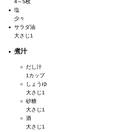
4～5枚
塩
少々
サラダ油
大さじ1
煮汁
だし汁
1カップ
しょうゆ
大さじ1
砂糖
大さじ1
酒
大さじ1