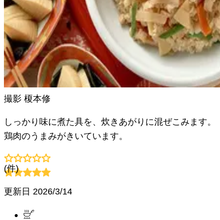
撮影
榎本修
しっかり味に煮た具を、炊きあがりに混ぜこみます。
鶏肉のうまみがきいています。
(
件)
更新日
2026/3/14