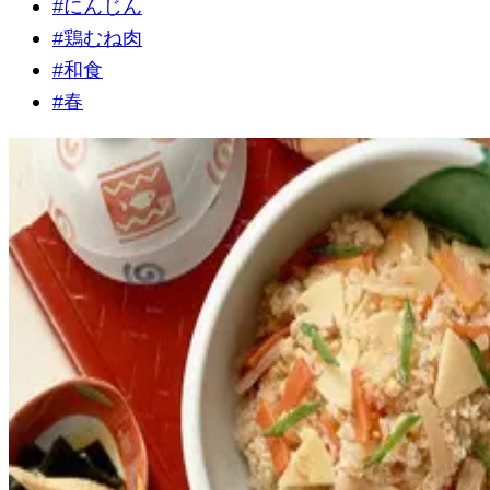
#
にんじん
#
鶏むね肉
#
和食
#
春