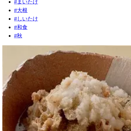
#
まいたけ
#
大根
#
しいたけ
#
和食
#
秋