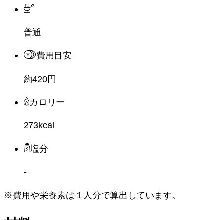
普通
費用目安
約420円
カロリー
273kcal
塩分
-
※費用や栄養素は
１人分
で算出しています。