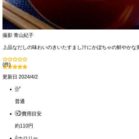
撮影
青山紀子
上品なだしの味わいのきいたすまし汁にかぼちゃの鮮やかな
(
件)
更新日
2024/4/2
普通
費用目安
約110円
カロリー