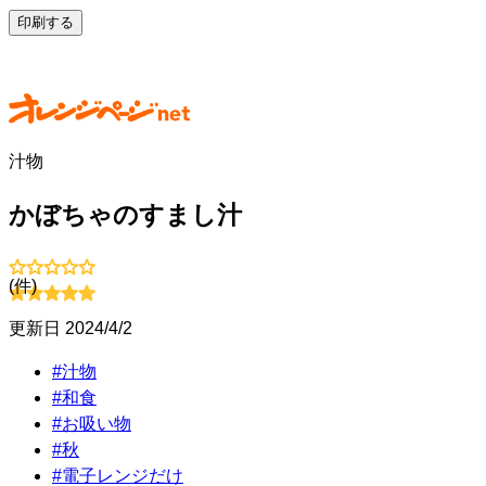
印刷する
汁物
かぼちゃのすまし汁
(
件)
更新日
2024/4/2
#
汁物
#
和食
#
お吸い物
#
秋
#
電子レンジだけ