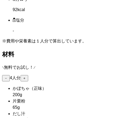
92kcal
塩分
-
※費用や栄養素は
１人分
で算出しています。
材料
無料でお試し！
4
人分
－
＋
かぼちゃ
（正味）
200g
片栗粉
65g
だし汁