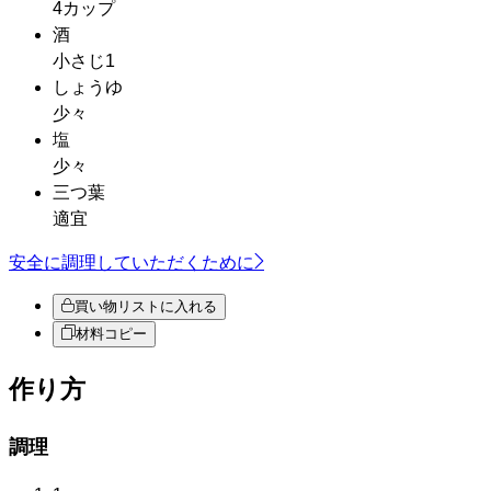
4カップ
酒
小さじ1
しょうゆ
少々
塩
少々
三つ葉
適宜
安全に調理していただくために
買い物リストに入れる
材料コピー
作り方
調理