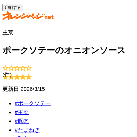
印刷する
主菜
ポークソテーのオニオンソース
(
件)
更新日
2026/3/15
#
ポークソテー
#
主菜
#
豚肉
#
たまねぎ