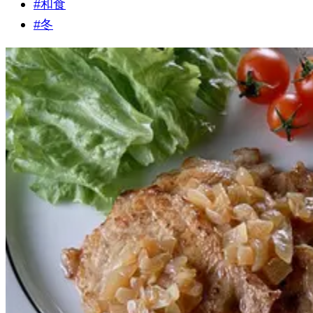
#
和食
#
冬