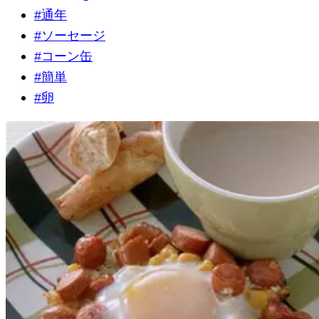
#
通年
#
ソーセージ
#
コーン缶
#
簡単
#
卵