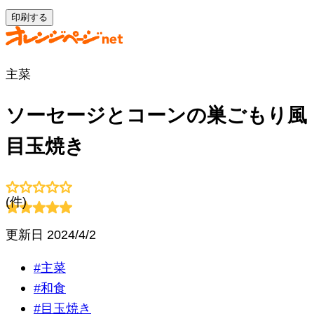
印刷する
主菜
ソーセージとコーンの巣ごもり風
目玉焼き
(
件)
更新日
2024/4/2
#
主菜
#
和食
#
目玉焼き