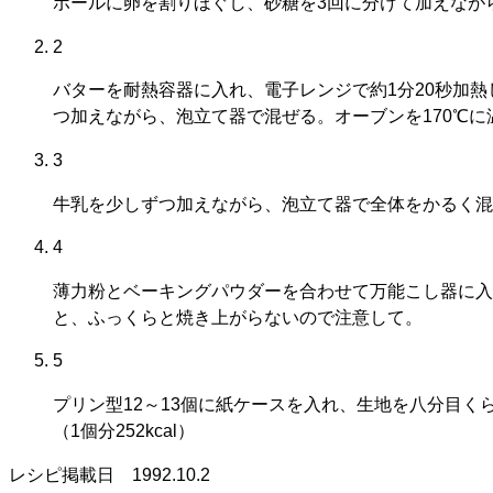
ボールに卵を割りほぐし、砂糖を3回に分けて加えなが
2
バターを耐熱容器に入れ、電子レンジで約1分20秒加熱
つ加えながら、泡立て器で混ぜる。オーブンを170℃に
3
牛乳を少しずつ加えながら、泡立て器で全体をかるく混
4
薄力粉とベーキングパウダーを合わせて万能こし器に入
と、ふっくらと焼き上がらないので注意して。
5
プリン型12～13個に紙ケースを入れ、生地を八分目く
（1個分252kcal）
レシピ掲載日
1992.10.2