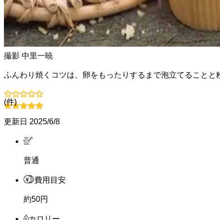
撮影
中里一暁
ふんわり焼くコツは、卵をもったりするまで泡立てることと
(
件)
更新日
2025/6/8
普通
費用目安
約50円
カロリー