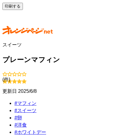
印刷する
スイーツ
プレーンマフィン
(
件)
更新日
2025/6/8
#
マフィン
#
スイーツ
#
卵
#
洋食
#
ホワイトデー