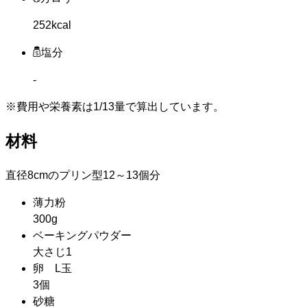
252kcal
塩分
-
※費用や栄養素は
1/13量
で算出しています。
材料
直径8cmのプリン型12～13個分
薄力粉
300g
ベーキングパウダー
大さじ1
卵 L玉
3個
砂糖