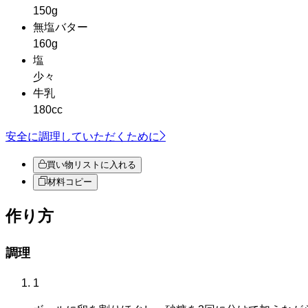
150g
無塩バター
160g
塩
少々
牛乳
180cc
安全に調理していただくために
買い物リストに入れる
材料コピー
作り方
調理
1