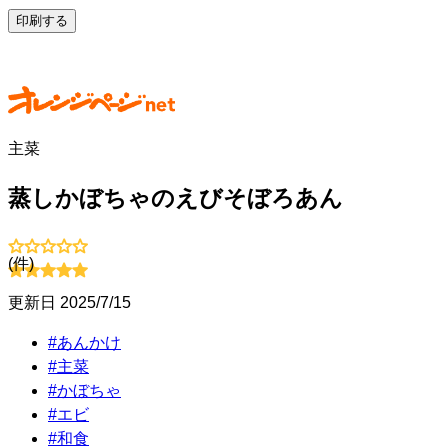
印刷する
主菜
蒸しかぼちゃのえびそぼろあん
(
件)
更新日
2025/7/15
#
あんかけ
#
主菜
#
かぼちゃ
#
エビ
#
和食