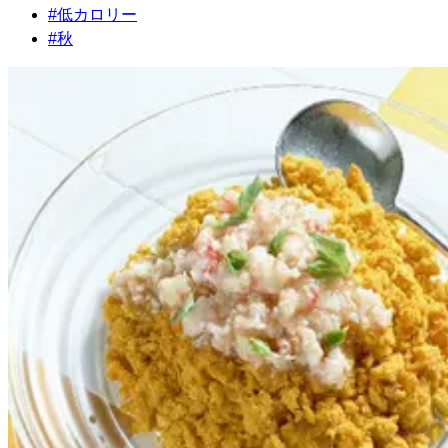
#
低カロリー
#
秋