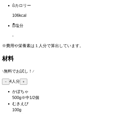
カロリー
106kcal
塩分
-
※費用や栄養素は
１人分
で算出しています。
材料
無料でお試し！
4
人分
－
＋
かぼちゃ
500g
※
中1/2個
むきえび
100g