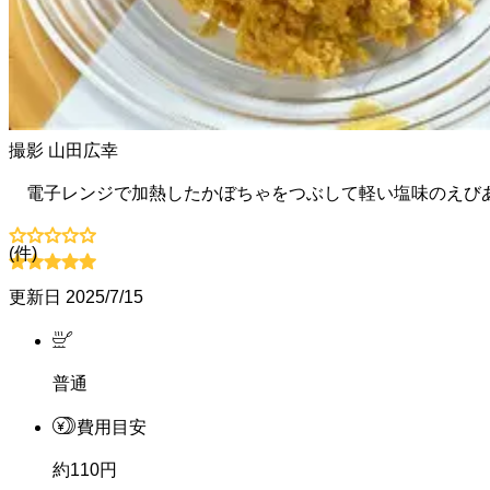
撮影
山田広幸
電子レンジで加熱したかぼちゃをつぶして軽い塩味のえび
(
件)
更新日
2025/7/15
普通
費用目安
約110円