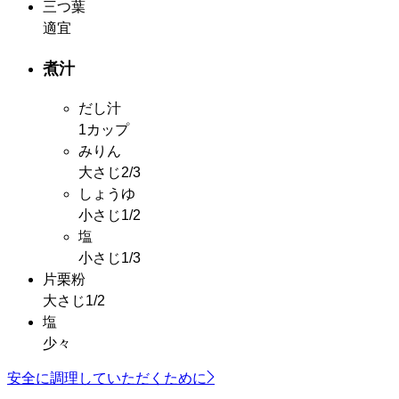
三つ葉
適宜
煮汁
だし汁
1カップ
みりん
大さじ2/3
しょうゆ
小さじ1/2
塩
小さじ1/3
片栗粉
大さじ1/2
塩
少々
安全に調理していただくために