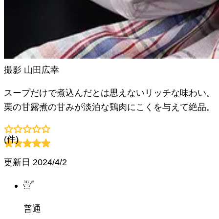
撮影
山田広幸
スープだけで煮込んだとは思えないリッチな味わい。
栗の甘露煮の甘みが淡泊な鶏肉にこくを与えて絶品。
(
件)
更新日
2024/4/2
普通