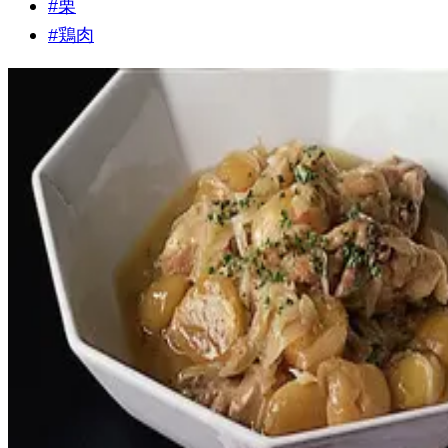
#
栗
#
鶏肉