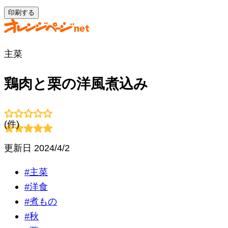
印刷する
主菜
鶏肉と栗の洋風煮込み
(
件)
更新日
2024/4/2
#
主菜
#
洋食
#
煮もの
#
秋