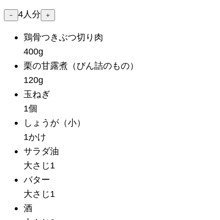
4
人分
－
＋
鶏骨つきぶつ切り肉
400g
栗の甘露煮
（びん詰のもの）
120g
玉ねぎ
1個
しょうが
（小）
1かけ
サラダ油
大さじ1
バター
大さじ1
酒