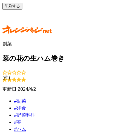
印刷する
副菜
菜の花の生ハム巻き
(
件)
更新日
2024/4/2
#
副菜
#
洋食
#
野菜料理
#
春
#
ハム