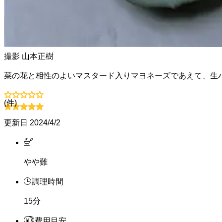
撮影
山本正樹
菜の花と相性のよいマスタード入りマヨネーズであえて、生
(
件)
更新日
2024/4/2
やや難
調理時間
15分
費用目安