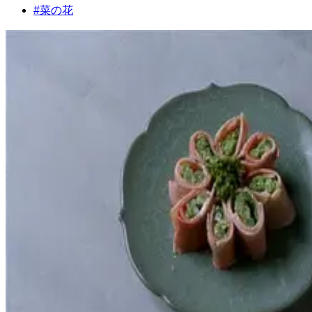
#
菜の花