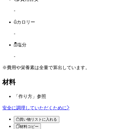
-
カロリー
-
塩分
-
※費用や栄養素は
全量
で算出しています。
材料
「作り方」参照
安全に調理していただくために
買い物リストに入れる
材料コピー