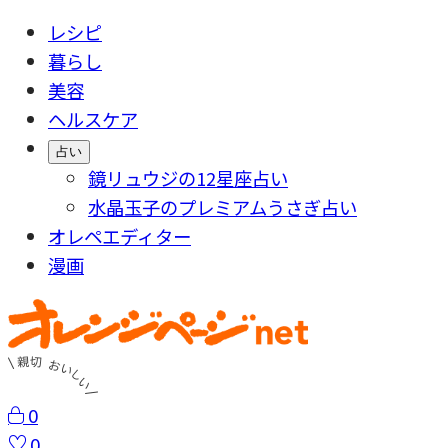
レシピ
暮らし
美容
ヘルスケア
占い
鏡リュウジの12星座占い
水晶玉子のプレミアムうさぎ占い
オレペエディター
漫画
0
0