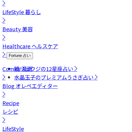
LifeStyle
暮らし
Beauty
美容
Healthcare
ヘルスケア
Fortune
占い
Comics
鏡リュウジの12星座占い
漫画
水晶玉子のプレミアムうさぎ占い
Blog
オレペエディター
Recipe
レシピ
LifeStyle