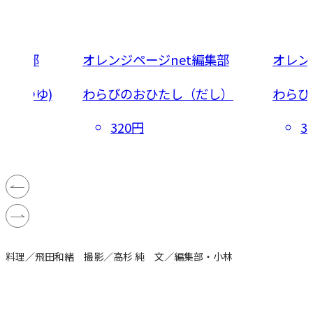
t編集部
オレンジページnet編集部
オレン
めんつゆ)
わらびのおひたし（だし）
わらび
320円
3
料理／飛田和緒 撮影／高杉 純 文／編集部・小林