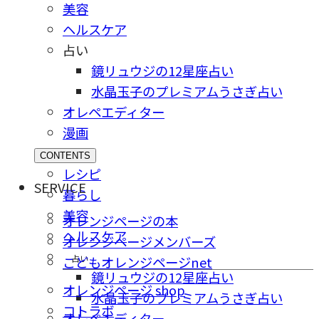
美容
ヘルスケア
占い
鏡リュウジの12星座占い
水晶玉子のプレミアムうさぎ占い
オレペエディター
漫画
CONTENTS
レシピ
SERVICE
暮らし
美容
オレンジページの本
ヘルスケア
オレンジページメンバーズ
占い
こどもオレンジページnet
鏡リュウジの12星座占い
オレンジページ shop
水晶玉子のプレミアムうさぎ占い
コトラボ
オレペエディター