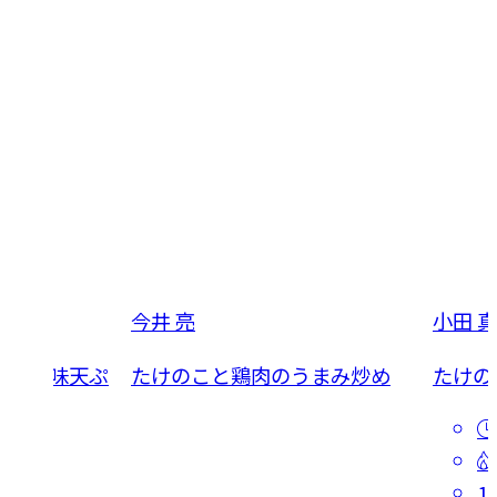
今井 亮
小田 
しそ風味天ぷ
たけのこと鶏肉のうまみ炒め
たけの
1