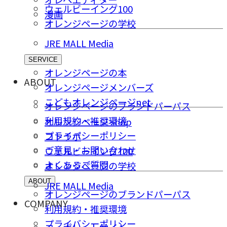
ウェルビーイング100
漫画
オレンジページの学校
JRE MALL Media
SERVICE
オレンジページの本
ABOUT
オレンジページメンバーズ
こどもオレンジページnet
オレンジページのブランドパーパス
利用規約・推奨環境
オレンジページ shop
プライバシーポリシー
コトラボ
ご意⾒・お問い合わせ
ウェルビーイング100
よくあるご質問
オレンジページの学校
ABOUT
JRE MALL Media
オレンジページのブランドパーパス
COMPANY
利用規約・推奨環境
プライバシーポリシー