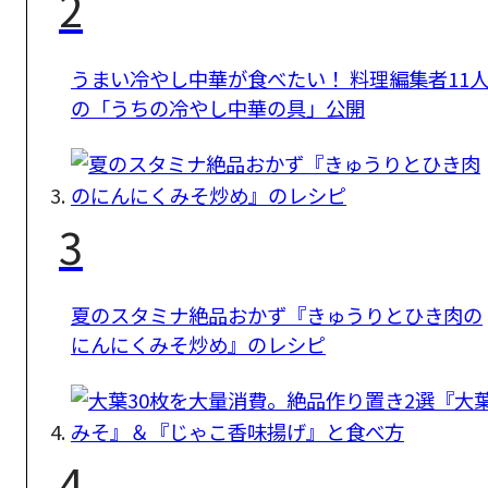
2
うまい冷やし中華が食べたい！ 料理編集者11
の「うちの冷やし中華の具」公開
3
夏のスタミナ絶品おかず『きゅうりとひき肉の
にんにくみそ炒め』のレシピ
4