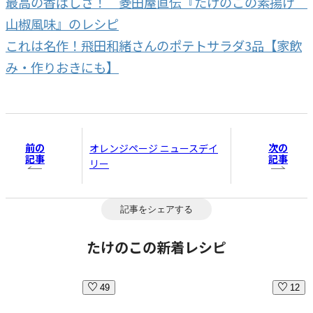
最高の香ばしさ！ 菱田屋直伝『たけのこの素揚げ
山椒風味』のレシピ
これは名作！飛田和緒さんのポテトサラダ3品【家飲
み・作りおきにも】
前の
次の
オレンジページ ニュースデイ
記事
記事
リー
記事をシェアする
たけのこの新着レシピ
49
12