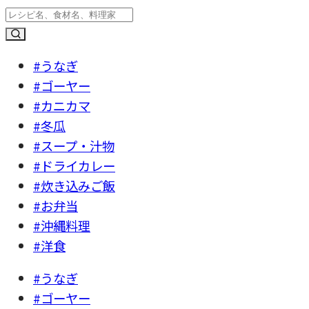
#うなぎ
#ゴーヤー
#カニカマ
#冬瓜
#スープ・汁物
#ドライカレー
#炊き込みご飯
#お弁当
#沖縄料理
#洋食
#うなぎ
#ゴーヤー