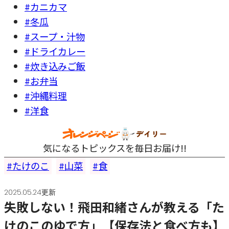
#カニカマ
#冬瓜
#スープ・汁物
#ドライカレー
#炊き込みご飯
#お弁当
#沖縄料理
#洋食
気になるトピックスを毎日お届け!!
たけのこ
山菜
食
2025.05.24更新
失敗しない！飛田和緒さんが教える「た
けのこのゆで方」【保存法と食べ方も】