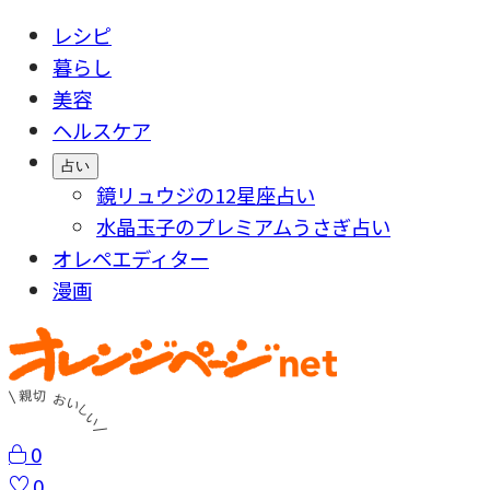
レシピ
暮らし
美容
ヘルスケア
占い
鏡リュウジの12星座占い
水晶玉子のプレミアムうさぎ占い
オレペエディター
漫画
0
0