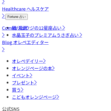
Healthcare
ヘルスケア
Fortune
占い
Comics
鏡リュウジの12星座占い
漫画
水晶玉子のプレミアムうさぎ占い
Blog
オレペエディター
オレペデイリー
オレンジページの本
イベント
プレゼント
買う
こどもオレンジページ
公式SNS