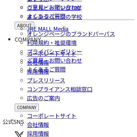
ご意⾒・お問い合わせ
ウェルビーイング100
よくあるご質問
オレンジページの学校
ABOUT
JRE MALL Media
オレンジページのブランドパーパス
COMPANY
利用規約・推奨環境
プライバシーポリシー
コーポレートサイト
ご意⾒・お問い合わせ
会社情報
よくあるご質問
採⽤情報
プレスリリース
コンプライアンス相談窓⼝
広告のご案内
COMPANY
コーポレートサイト
公式SNS
会社情報
採⽤情報