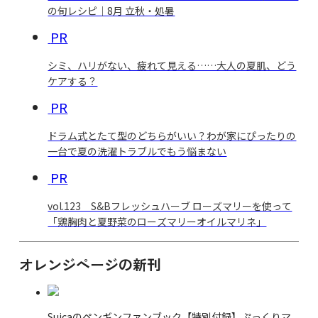
の旬レシピ｜8月 立秋・処暑
PR
シミ、ハリがない、疲れて見える……大人の夏肌、どう
ケアする？
PR
ドラム式とたて型のどちらがいい？わが家にぴったりの
一台で夏の洗濯トラブルでもう悩まない
PR
vol.123 S&Bフレッシュハーブ ローズマリーを使って
「鶏胸肉と夏野菜のローズマリーオイルマリネ」
オレンジページの新刊
Suicaのペンギンファンブック【特別付録】ぷっくりマ