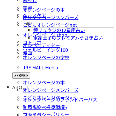
暮らし
美容
オレンジページの本
ヘルスケア
オレンジページメンバーズ
占い
こどもオレンジページnet
鏡リュウジの12星座占い
オレンジページ shop
水晶玉子のプレミアムうさぎ占い
コトラボ
オレペエディター
ウェルビーイング100
漫画
オレンジページの学校
JRE MALL Media
SERVICE
オレンジページの本
ABOUT
オレンジページメンバーズ
こどもオレンジページnet
オレンジページのブランドパーパス
利用規約・推奨環境
オレンジページ shop
プライバシーポリシー
コトラボ